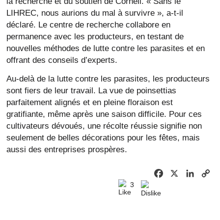
la recherche et du soutien de Cornell. « Sans le
LIHREC, nous aurions du mal à survivre », a-t-il
déclaré. Le centre de recherche collabore en
permanence avec les producteurs, en testant de
nouvelles méthodes de lutte contre les parasites et en
offrant des conseils d’experts.
Au-delà de la lutte contre les parasites, les producteurs
sont fiers de leur travail. La vue de poinsettias
parfaitement alignés et en pleine floraison est
gratifiante, même après une saison difficile. Pour ces
cultivateurs dévoués, une récolte réussie signifie non
seulement de belles décorations pour les fêtes, mais
aussi des entreprises prospères.
Facebook
X
Linked
C
3
Li