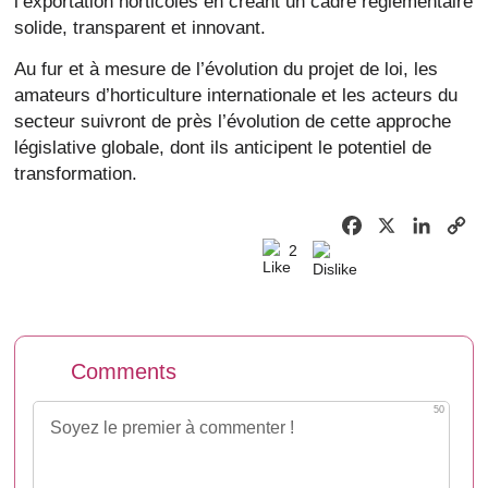
l’exportation horticoles en créant un cadre réglementaire
solide, transparent et innovant.
Au fur et à mesure de l’évolution du projet de loi, les
amateurs d’horticulture internationale et les acteurs du
secteur suivront de près l’évolution de cette approche
législative globale, dont ils anticipent le potentiel de
transformation.
Facebook
X
Linked
C
2
Li
Comments
50