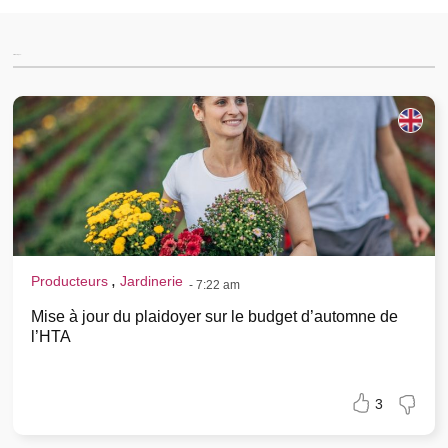
Articles for you...
,
Producteurs
Jardinerie
-
7:22 am
Mise à jour du plaidoyer sur le budget d’automne de
l’HTA
3