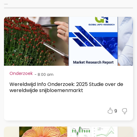
Articles for you...
Onderzoek
-
8:00 am
Wereldwijd Info Onderzoek: 2025 Studie over de
wereldwijde snijbloemenmarkt
9