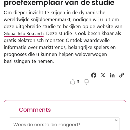
proefexemplaar van de studie
Om dieper inzicht te krijgen in de dynamische
wereldwijde snijbloemenmarkt, nodigen wij u uit om
deze uitgebreide studie te bekijken op de website van
. Deze studie is ook beschikbaar als
Global Info Research
gratis elektronisch monster. Ontdek waardevolle
informatie over markttrends, belangrijke spelers en
prognoses die u kunnen helpen weloverwogen
beslissingen te nemen.
Facebook
X
Linked
C
Li
9
Comments
50