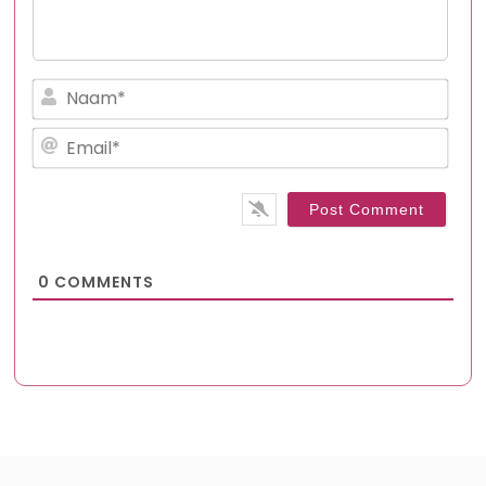
Nam
Emai
0
COMMENTS